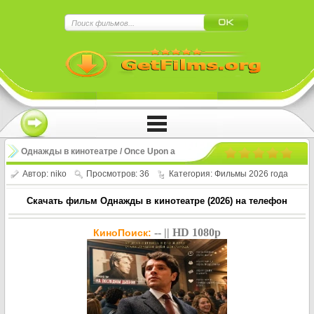
×
Нажмите на
в плеере
!!!Если Вы с телефона сперва нажмите на
троеточие в правом верхнем углу!!!
Однажды в кинотеатре / Once Upon a
Time in a Cinema (2026)
Автор:
niko
Просмотров: 36
Категория:
Фильмы 2026 года
Скачать фильм Однажды в кинотеатре (2026) на телефон
-- || HD 1080p
КиноПоиск: