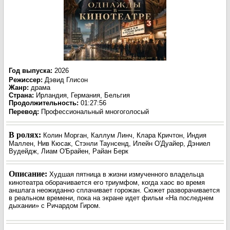
Год выпуска
:
2026
Режиссер
:
Дэвид Глисон
Жанр
:
драма
Страна:
Ирландия, Германия, Бельгия
Продолжительность:
01:27:56
Перевод:
Профессиональный многоголосый
В ролях:
Колин Морган, Каллум Линч, Клара Кричтон, Индия
Маллен, Нив Кюсак, Стэнли Таунсенд, Илейн О'Дуайер, Дэниел
Вудейдж, Лиам О'Брайен, Райан Берк
Описание:
Худшая пятница в жизни измученного владельца
кинотеатра оборачивается его триумфом, когда хаос во время
аншлага неожиданно сплачивает горожан. Сюжет разворачивается
в реальном времени, пока на экране идет фильм «На последнем
дыхании» с Ричардом Гиром.