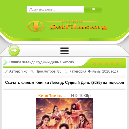
×
Нажмите на
в плеере
!!!Если Вы с телефона сперва нажмите на
троеточие в правом верхнем углу!!!
Клинки Легенд: Судный День / Swords
of Legends Doomsday (2026)
Автор:
niko
Просмотров: 85
Категория:
Фильмы 2026 года
Скачать фильм Клинки Легенд: Судный День (2026) на телефон
-- || HD 1080p
КиноПоиск: