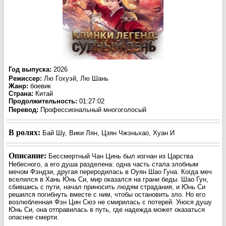
Год выпуска
:
2026
Режиссер
:
Лю Гохуэй, Лю Шань
Жанр
:
боевик
Страна:
Китай
Продолжительность:
01:27:02
Перевод:
Профессиональный многоголосый
В ролях:
Бай Шу, Вики Лян, Цзян Чжэньхао, Хуан И
Описание:
Бессмертный Чан Цинь был изгнан из Царства
Небесного, а его душа разделена: одна часть стала злобным
мечом Фэндзи, другая переродилась в Оуян Шао Гуна. Когда меч
вселился в Хань Юнь Си, мир оказался на грани беды. Шао Гун,
сбившись с пути, начал приносить людям страдания, и Юнь Си
решился погибнуть вместе с ним, чтобы остановить зло. Но его
возлюбленная Фэн Цин Сюэ не смирилась с потерей. Унося душу
Юнь Си, она отправилась в путь, где надежда может оказаться
опаснее смерти.