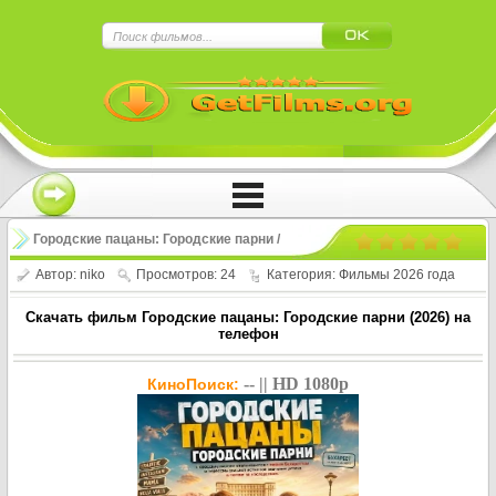
×
Нажмите на
в плеере
!!!Если Вы с телефона сперва нажмите на
троеточие в правом верхнем углу!!!
Городские пацаны: Городские парни /
Baieti de oras: Golden Boyz (2026)
Автор:
niko
Просмотров: 24
Категория:
Фильмы 2026 года
Скачать фильм Городские пацаны: Городские парни (2026) на
телефон
-- || HD 1080p
КиноПоиск: