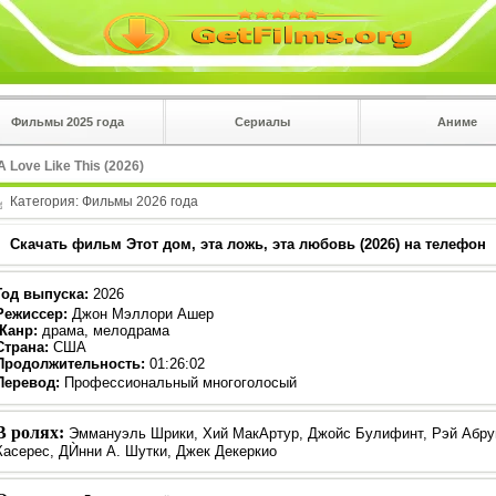
Фильмы 2025 года
Сериалы
Аниме
 на
в плеере
 Love Like This (2026)
Вы с телефона сперва нажмите на троеточие в 
углу!!!
Категория:
Фильмы 2026 года
Скачать фильм Этот дом, эта ложь, эта любовь (2026) на телефон
Год выпуска
:
2026
Режиссер
:
Джон Мэллори Ашер
Жанр
:
драма, мелодрама
Страна:
США
Продолжительность:
01:26:02
Перевод:
Профессиональный многоголосый
В ролях:
Эммануэль Шрики, Хий МакАртур, Джойс Булифинт, Рэй Абру
Касерес, ДЍнни А. Шутки, Джек Декеркио