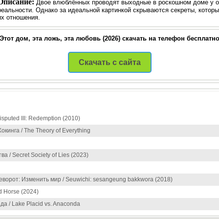
Описание:
Двое влюблённых проводят выходные в роскошном доме у ок
реальности. Однако за идеальной картинкой скрываются секреты, которые
их отношения.
Этот дом, эта ложь, эта любовь (2026) скачать на телефон бесплатн
Скачать с сайта
puted III: Redemption (2010)
кинга / The Theory of Everything
 / Secret Society of Lies (2023)
ворот: Изменить мир / Seuwichi: sesangeung bakkwora (2018)
 Horse (2024)
а / Lake Placid vs. Anaconda