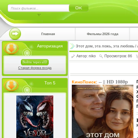
×
Главная
Фильмы 2026 года
Нажмите
Авторизация
Этот дом, эта ложь, эта любовь / A
!!!Если 
верхнем 
Автор:
niko
Просмотров: 86
Войти через uID
Старая форма входа
-- || HD 1080p
КиноПоиск:
Топ 5