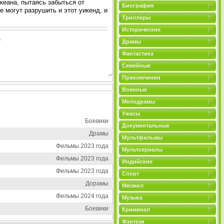
еана, пытаясь забыться от
Биография
 могут разрушить и этот уикенд, и
Триллеры
Исторические
о
Драмы
Фантастика
Семейные
Приключения
Военные
Мелодрамы
Ужасы
Боевики
Документальные
Драмы
Мультфильмы
Фильмы 2023 года
Мультсериалы
Фильмы 2023 года
Индийские
Фильмы 2023 года
Спорт
Дорамы
Мюзикл
Фильмы 2024 года
Музыка
Боевики
Криминал
Фэнтези