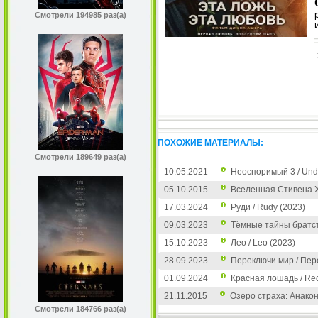
Смотрели 194985 раз(а)
ПОХОЖИЕ МАТЕРИАЛЫ:
Смотрели 189649 раз(а)
10.05.2021
Неоспоримый 3 / Undis
05.10.2015
Вселенная Стивена Хо
17.03.2024
Руди / Rudy (2023)
09.03.2023
Тёмные тайны братства
15.10.2023
Лео / Leo (2023)
28.09.2023
Переключи мир / Пере
01.09.2024
Красная лошадь / Red
21.11.2015
Озеро страха: Анаконд
Смотрели 184766 раз(а)