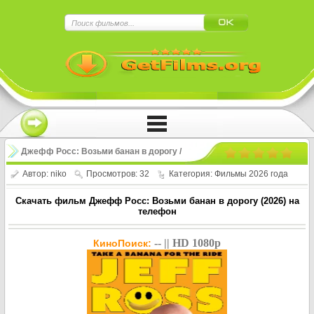
×
Нажмите на
в плеере
!!!Если Вы с телефона сперва нажмите на
троеточие в правом верхнем углу!!!
Джефф Росс: Возьми банан в дорогу /
Jeff Ross: Take a Banana for the Ride
Автор:
niko
Просмотров: 32
Категория:
Фильмы 2026 года
(2026)
Скачать фильм Джефф Росс: Возьми банан в дорогу (2026) на
телефон
-- || HD 1080p
КиноПоиск: