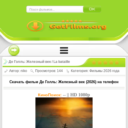
×
Нажмите на
в плеере
!!!Если Вы с телефона сперва нажмите на
троеточие в правом верхнем углу!!!
Де Голль: Железный век / La bataille
de Gaulle: L'âge de fer (2026)
Автор:
niko
Просмотров: 144
Категория:
Фильмы 2026 года
Скачать фильм Де Голль: Железный век (2026) на телефон
-- || HD 1080p
КиноПоиск: