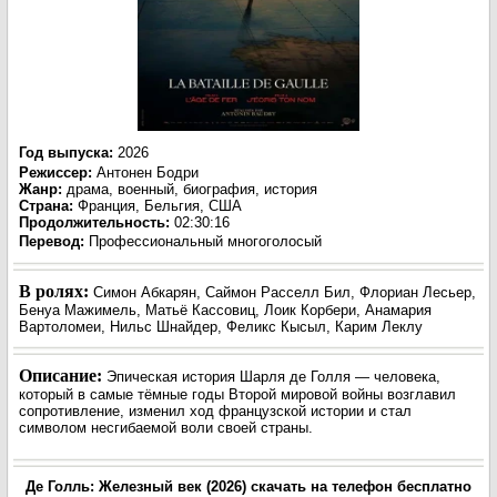
Год выпуска
:
2026
Режиссер
:
Антонен Бодри
Жанр
:
драма, военный, биография, история
Страна:
Франция, Бельгия, США
Продолжительность:
02:30:16
Перевод:
Профессиональный многоголосый
В ролях:
Симон Абкарян, Саймон Расселл Бил, Флориан Лесьер,
Бенуа Мажимель, Матьё Кассовиц, Лоик Корбери, Анамария
Вартоломеи, Нильс Шнайдер, Феликс Кысыл, Карим Леклу
Описание:
Эпическая история Шарля де Голля — человека,
который в самые тёмные годы Второй мировой войны возглавил
сопротивление, изменил ход французской истории и стал
символом несгибаемой воли своей страны.
Де Голль: Железный век (2026) скачать на телефон бесплатно