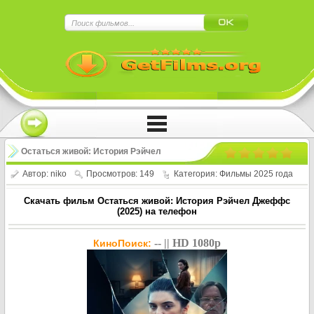
×
Нажмите на
в плеере
!!!Если Вы с телефона сперва нажмите на
троеточие в правом верхнем углу!!!
Остаться живой: История Рэйчел
Джеффс / Surviving My Father: The
Автор:
niko
Просмотров: 149
Категория:
Фильмы 2025 года
Rachel Jeffs Story (2025)
Скачать фильм Остаться живой: История Рэйчел Джеффс
(2025) на телефон
-- || HD 1080p
КиноПоиск: