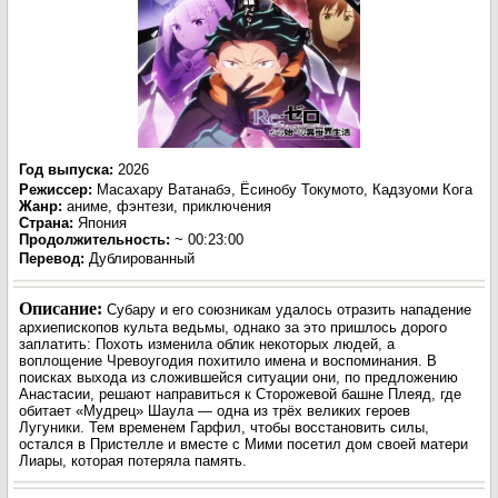
Год выпуска
:
2026
Режиссер
:
Масахару Ватанабэ, Ёсинобу Токумото, Кадзуоми Кога
Жанр
:
аниме, фэнтези, приключения
Страна:
Япония
Продолжительность:
~ 00:23:00
Перевод
:
Дублированный
Описание:
Субару и его союзникам удалось отразить нападение
архиепископов культа ведьмы, однако за это пришлось дорого
заплатить: Похоть изменила облик некоторых людей, а
воплощение Чревоугодия похитило имена и воспоминания. В
поисках выхода из сложившейся ситуации они, по предложению
Анастасии, решают направиться к Сторожевой башне Плеяд, где
обитает «Мудрец» Шаула — одна из трёх великих героев
Лугуники. Тем временем Гарфил, чтобы восстановить силы,
остался в Пристелле и вместе с Мими посетил дом своей матери
Лиары, которая потеряла память.