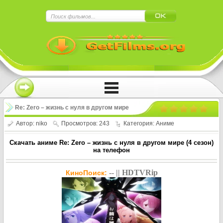
×
Нажмите на
в плеере
!!!Если Вы с телефона сперва нажмите на
троеточие в правом верхнем углу!!!
Re: Zero – жизнь с нуля в другом мире
/ Re:Zero kara Hajimeru Isekai Seikatsu
Автор:
niko
Просмотров: 243
Категория:
Аниме
(4 сезон)
Скачать аниме Re: Zero – жизнь с нуля в другом мире (4 сезон)
на телефон
-- || HDTVRip
КиноПоиск: