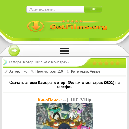
×
Нажмите на
в плеере
!!!Если Вы с телефона сперва нажмите на
троеточие в правом верхнем углу!!!
Камера, мотор! Фильм о монстрах /
Kai Pai La! Guaishou Da Dianying (2025)
Автор:
niko
Просмотров: 110
Категория:
Аниме
Скачать аниме Камера, мотор! Фильм о монстрах (2025) на
телефон
-- || HDTVRip
КиноПоиск: